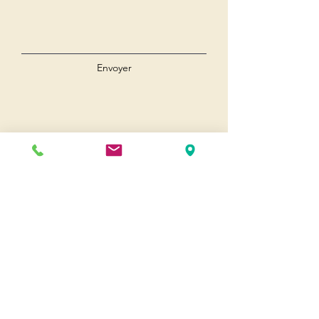
Envoyer
Andernos
Pl. du 8 Mai 1945
33510 Andernos-les-Bains
Cap Ferret
1-3 Av. des Genêts Cap Ferret