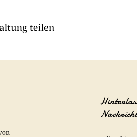
altung teilen
Hinterlas
Nachrich
 von