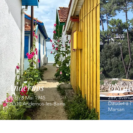
Biscar
Andernos
289, avenu
Pl. du 8 Mai 1945
Daudet à l
33510 Andernos-les-Bains
Marsan