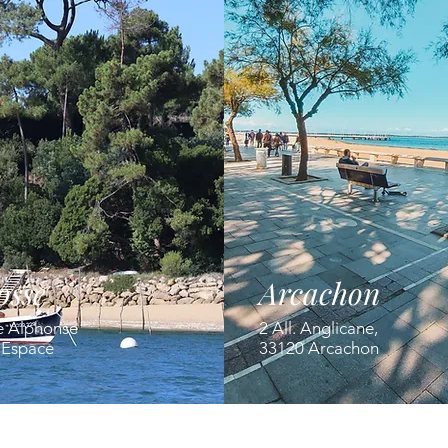
osse
Arcachon
e Alphonse
2 All. Anglicane,
' Espace
33120 Arcachon