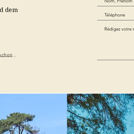
nd dem
cachon
,