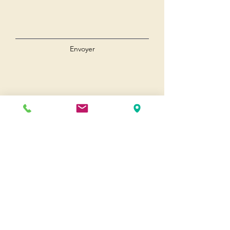
Envoyer
Andernos
Pl. du 8 Mai 1945
33510 Andernos-les-Bains
Cap Ferret
1-3 Av. des Genêts Cap Ferret