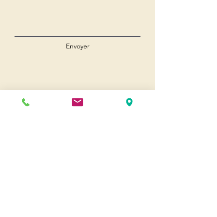
Envoyer
Andernos
Pl. du 8 Mai 1945
33510 Andernos-les-Bains
Cap Ferret
1-3 Av. des Genêts Cap Ferret