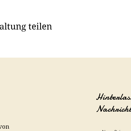
altung teilen
Hinterlas
Nachrich
 von