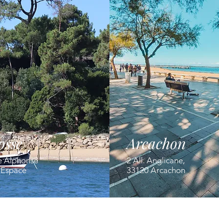
osse
Arcachon
e Alphonse
2 All. Anglicane,
' Espace
33120 Arcachon