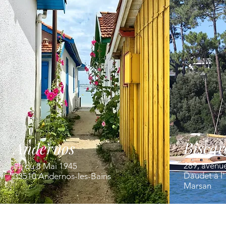
Biscar
Andernos
289, avenu
Pl. du 8 Mai 1945
Daudet à l
33510 Andernos-les-Bains
Marsan