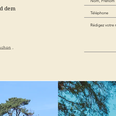
nd dem
cachon
,