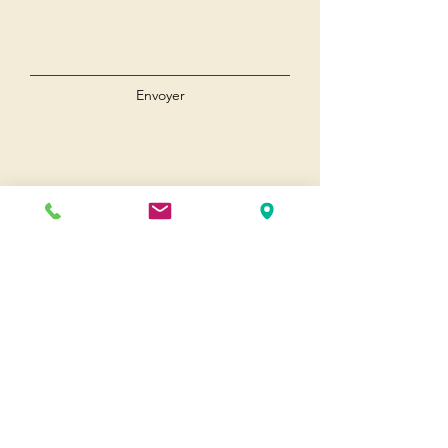
Envoyer
Andernos
Pl. du 8 Mai 1945
33510 Andernos-les-Bains
Cap Ferret
1-3 Av. des Genêts Cap Ferret