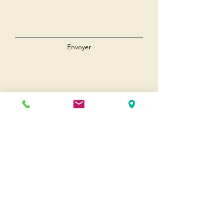
Envoyer
Andernos
Pl. du 8 Mai 1945
33510 Andernos-les-Bains
Cap Ferret
1-3 Av. des Genêts Cap Ferret