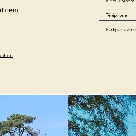
nd dem
cachon
,