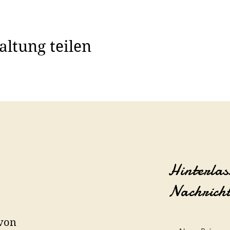
altung teilen
Hinterlas
Nachrich
 von