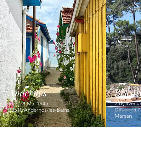
Biscar
Andernos
289, avenu
Pl. du 8 Mai 1945
Daudet à l
33510 Andernos-les-Bains
Marsan