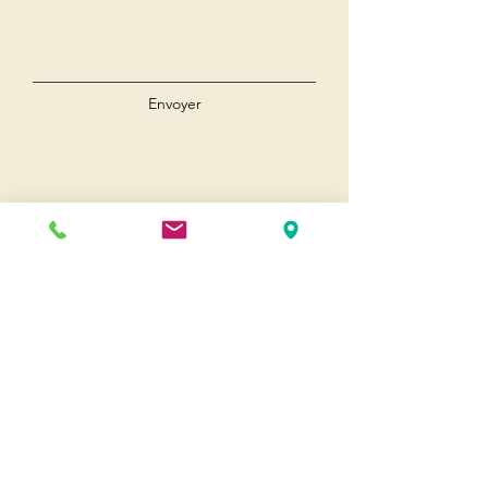
Envoyer
Andernos
Pl. du 8 Mai 1945
33510 Andernos-les-Bains
Cap Ferret
1-3 Av. des Genêts Cap Ferret