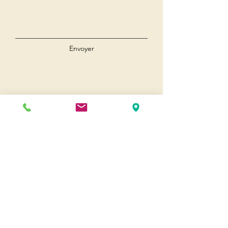
Envoyer
Andernos
Pl. du 8 Mai 1945
33510 Andernos-les-Bains
Cap Ferret
1-3 Av. des Genêts Cap Ferret