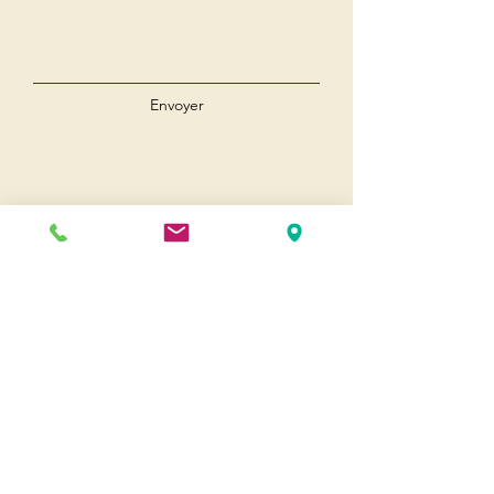
Envoyer
Andernos
Pl. du 8 Mai 1945
33510 Andernos-les-Bains
Cap Ferret
1-3 Av. des Genêts Cap Ferret