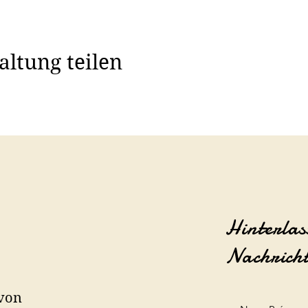
altung teilen
Hinterlas
Nachrich
 von