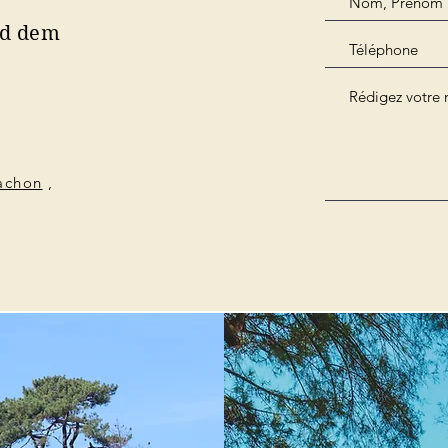
nd dem
cachon
,