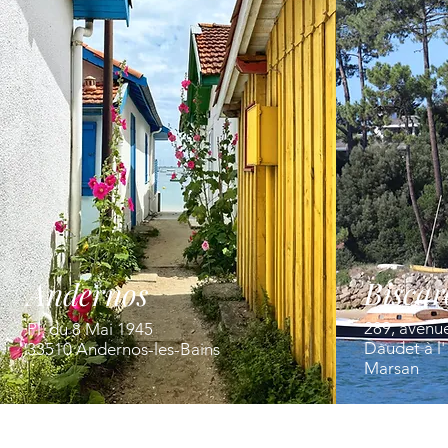
Biscar
Andernos
289, avenu
Pl. du 8 Mai 1945
Daudet à l
33510 Andernos-les-Bains
Marsan