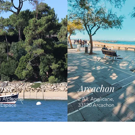
osse
Arcachon
e Alphonse
2 All. Anglicane,
' Espace
33120 Arcachon