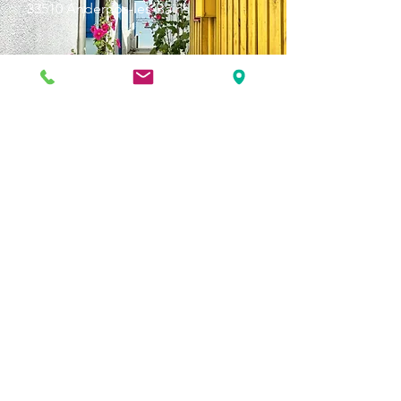
33510 Andernos-les-Bains
Cap Ferret
1-3 Av. des Genêts Cap Ferret
33970 Lège-Cap-Ferret
Biscarosse
289, avenue Alphonse Daudet
à l' Espace Marsan
Arcachon
2 All. Anglicane,
33120 Arcachon